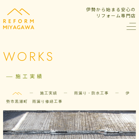
伊勢から始まる安心の
リフォーム専門店
WORKS
施工実績
—
—
—
施工実績
雨漏り・防水工事
伊
勢市黒瀬町 雨漏り修繕工事